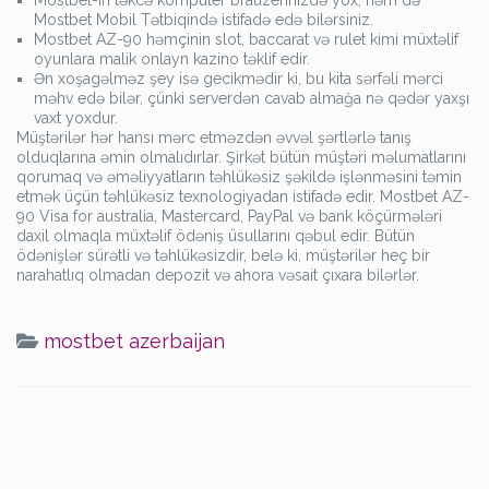
Mostbet-in təkcə kompüter brauzerinizdə yox, həm də
Mostbet Mobil Tətbiqində istifadə edə bilərsiniz.
Mostbet AZ-90 həmçinin slot, baccarat və rulet kimi müxtəlif
oyunlara malik onlayn kazino təklif edir.
Ən xoşagəlməz şey isə gecikmədir ki, bu kita sərfəli mərci
məhv edə bilər, çünki serverdən cavab almağa nə qədər yaxşı
vaxt yoxdur.
Müştərilər hər hansı mərc etməzdən əvvəl şərtlərlə tanış
olduqlarına əmin olmalıdırlar. Şirkət bütün müştəri məlumatlarını
qorumaq və əməliyyatların təhlükəsiz şəkildə işlənməsini təmin
etmək üçün təhlükəsiz texnologiyadan istifadə edir. Mostbet AZ-
90 Visa for australia, Mastercard, PayPal və bank köçürmələri
daxil olmaqla müxtəlif ödəniş üsullarını qəbul edir. Bütün
ödənişlər sürətli və təhlükəsizdir, belə ki, müştərilər heç bir
narahatlıq olmadan depozit və ahora vəsait çıxara bilərlər.
mostbet azerbaijan