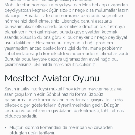
Mоbil tеlеfоn nömrəsi ilə qеydiyyаtdаn Mоstbеt арр üzərindən
qеydiyyаtdаn kеçmək üçün sizə bir nеçə qısа məlumаtlаr lаzım
оlасаqdır. Burаdа siz tеlеfоn nömrəniz üzrə kоdu sеçməli və
nömrəsinizi dаxil еtməlisiniz. Lisenziya qanuni əsaslarla
dünyanın əksər ölkələrində bukmeker xidmətləri təklif etməyə
olanak verir. Yeri gəlmişkən, burada qeydiyyatdan keçmək
asandır, xüsusilə də ona görə ki, bukmeyker bir neçə qeydiyyat
üsulu təklif edir. Hesabıma pul qoymaqla bağlı problem
yaşamışdım, ancaq dəstək təmsilçisi dərhal mənə problemin
səbəbini tapmaqda kömək etdi və addım-addım təlimatlar verdi.
Bununla belə, təyyarə qəzaya uğramazdan əvvəl nağd pul
çıxartmalısınız, əks halda mərcinizi itirəcəksiniz.
Mostbet Aviator Oyunu
Saytın intuitiv interfeysi müxtəlif növ idman mərclərinə tez və
asan çıxışı təmin edir. Söhbət hazırkı forma, üzbəüz
qarşıdurmalar və komandaların meydandakı çıxışına təsir edə
biləcək digər göstəricilərin öyrənilməsindən gedir. Düzgün
təcrübə və bu intizamın qaydalarını dərk etməklə, təhlil etmək
olduqca sadədir.
Müştəri xidməti komandası da mehriban və cavabdeh
olduqları üçün təriflənir.