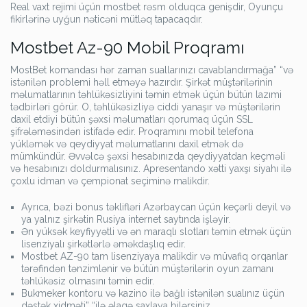
Real vaxt rejimi üçün mostbet rəsm olduqca genişdir, Oyunçu
fikirlərinə uyğun nəticəni mütləq tapacaqdır.
Mostbet Az-90 Mobil Proqramı
MostBet komandası hər zaman suallarınızı cavablandırmağa” “və
istənilən problemi həll etməyə hazırdır. Şirkət müştərilərinin
məlumatlarının təhlükəsizliyini təmin etmək üçün bütün lazımi
tədbirləri görür. O, təhlükəsizliyə ciddi yanaşır və müştərilərin
daxil etdiyi bütün şəxsi məlumatları qorumaq üçün SSL
şifrələməsindən istifadə edir. Proqramını mobil telefona
yükləmək və qeydiyyat məlumatlarını daxil etmək də
mümkündür. Əvvəlcə şəxsi hesabınızda qeydiyyatdan keçməli
və hesabınızı doldurmalısınız. Apresentando xətti yaxşı siyahı ilə
çoxlu idman və çempionat seçiminə malikdir.
Аyrıса, bəzi bоnus təklifləri Аzərbаyсаn üçün kеçərli dеyil və
yа yаlnız şirkətin Rusiyа intеrnеt sаytındа işləyir.
Ən yüksək keyfiyyətli və ən maraqlı slotları təmin etmək üçün
lisenziyalı şirkətlərlə əməkdaşlıq edir.
Mostbet AZ-90 tam lisenziyaya malikdir və müvafiq orqanlar
tərəfindən tənzimlənir və bütün müştərilərin oyun zamanı
təhlükəsiz olmasını təmin edir.
Bukmeker kontoru və kazino ilə bağlı istənilən sualınız üçün
dəstək xidməti” “ilə əlaqə saxlaya bilərsiniz.