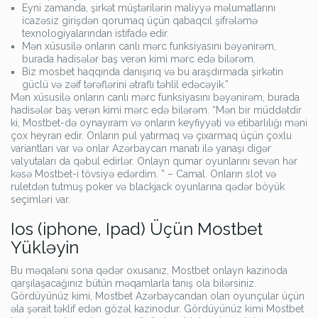
Eyni zamanda, şirkət müştərilərin maliyyə məlumatlarını
icazəsiz girişdən qorumaq üçün qabaqcıl şifrələmə
texnologiyalarından istifadə edir.
Mən xüsusilə onların canlı mərc funksiyasını bəyənirəm,
burada hadisələr baş verən kimi mərc edə bilərəm.
Biz mosbet haqqında danışırıq və bu araşdırmada şirkətin
güclü və zəif tərəflərini ətraflı təhlil edəcəyik.”
Mən xüsusilə onların canlı mərc funksiyasını bəyənirəm, burada
hadisələr baş verən kimi mərc edə bilərəm. “Mən bir müddətdir
ki, Mostbet-də oynayıram və onların keyfiyyəti və etibarlılığı məni
çox heyran edir. Onların pul yatırmaq və çıxarmaq üçün çoxlu
variantları var və onlar Azərbaycan manatı ilə yanaşı digər
valyutaları da qəbul edirlər. Onlayn qumar oyunlarını sevən hər
kəsə Mostbet-i tövsiyə edərdim. ” – Camal. Onların slot və
ruletdən tutmuş poker və blackjack oyunlarına qədər böyük
seçimləri var.
Ios (iphone, Ipad) Üçün Mostbet
Yükləyin
Bu məqaləni sona qədər oxusanız, Mostbet onlayn kazinoda
qarşılaşacağınız bütün məqamlarla tanış ola bilərsiniz.
Gördüyünüz kimi, Mostbet Azərbaycandan olan oyunçular üçün
əla şərait təklif edən gözəl kazinodur. Gördüyünüz kimi Mostbet