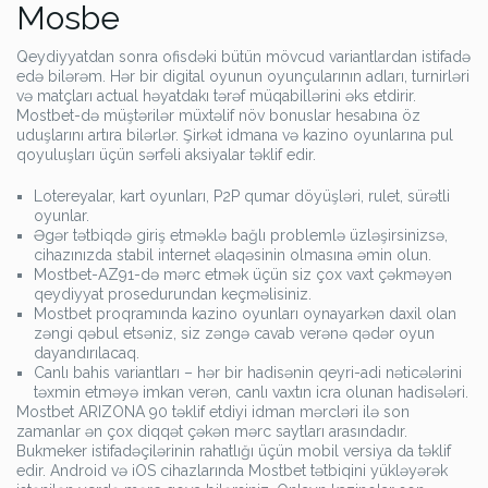
Mosbe
Qeydiyyatdan sonra ofisdəki bütün mövcud variantlardan istifadə
edə bilərəm. Hər bir digital oyunun oyunçularının adları, turnirləri
və matçları actual həyatdakı tərəf müqabillərini əks etdirir.
Mostbet-də müştərilər müxtəlif növ bonuslar hesabına öz
uduşlarını artıra bilərlər. Şirkət idmana və kazino oyunlarına pul
qoyuluşları üçün sərfəli aksiyalar təklif edir.
Lotereyalar, kart oyunları, P2P qumar döyüşləri, rulet, sürətli
oyunlar.
Əgər tətbiqdə giriş etməklə bağlı problemlə üzləşirsinizsə,
cihazınızda stabil internet əlaqəsinin olmasına əmin olun.
Mostbet-AZ91-də mərc etmək üçün siz çox vaxt çəkməyən
qeydiyyat prosedurundan keçməlisiniz.
Mostbet proqramında kazino oyunları oynayarkən daxil olan
zəngi qəbul etsəniz, siz zəngə cavab verənə qədər oyun
dayandırılacaq.
Canlı bahis variantları – hər bir hadisənin qeyri-adi nəticələrini
təxmin etməyə imkan verən, canlı vaxtın icra olunan hadisələri.
Mostbet ARIZONA 90 təklif etdiyi idman mərcləri ilə son
zamanlar ən çox diqqət çəkən mərc saytları arasındadır.
Bukmeker istifadəçilərinin rahatlığı üçün mobil versiya da təklif
edir. Android və iOS cihazlarında Mostbet tətbiqini yükləyərək