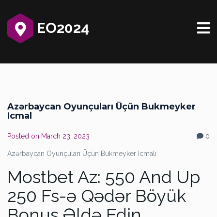
EO2024
Azərbaycan Oyunçuları Üçün Bukmeyker
Icmal
Posted on
March 23, 2023
0
Azərbaycan Oyunçuları Üçün Bukmeyker Icmalı
Mostbet Az: 550 And Up
250 Fs-ə Qədər Böyük
Bonus Əldə Edin