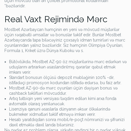
üçün mövcud olan ən çoxbet promotional kodlarından”
“bəziləridir.
Real Vaxt Rejimində Mərc
Mostbet Azərbaycan həmçinin en yeni və mövcud müştərilər
üçün rəqabətli əmsallar və bonuslar təklif edir. Bunlar Mostbet
Azərbaycanda tapa biləcəyiniz çoxsaylı idman turnirləri və mərc
oyunlarından yalnız bəziləridir. Siz həmçinin Olimpiya Oyunları,
Formula 1, Kriket üzrə Dünya Kuboku və s.
Bütövlükdə, Mostbet AZ-90 öz müştərilərinə mərc edərkən və
uduşlarını artırarkən əsaslandırılmış qərarlar qəbul etmək
imkanı verir.
Standart bonusun ölçüsü depozit məbləğinin 100% -dir,
istifadəçi promosyon kodundan istifadə edərsə, bu faiz artır.
Mostbet AZ-90-də mərc oyunları üçün dəyişən bonus və
cashback təklifləri mövcuddur.
Artıq tətbiqin yeni versiyası təqdim edilən kimi arxa fonda
avtomatik olaraq yenilənəcək.
Lisenziya qanuni əsaslarla dünyanın əksər ölkələrində
bukmeker xidmətləri təklif etməyə imkan verir.
Hesab yaratdıqdan sonra mobil/e-poçt nömrənizi və şifrənizi
daxil etməklə daxil landa bilərsiniz.
Nə qədər az problem olarsa, şirkətin reytinqi bir o qədər yüksək