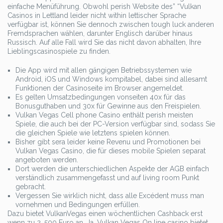
einfache Menüführung. Obwohl perish Website des” “Vulkan
Casinos in Lettland leider nicht within lettischer Sprache
verfügbar ist, können Sie dennoch zwischen tough luck anderen
Fremdsprachen wählen, darunter Englisch darüber hinaus
Russisch. Auf alle Fall wird Sie das nicht davon abhalten, Ihre
Lieblingscasinospiele zu finden.
Die App wird mit allen gängigen Betriebssystemen wie
Android, iOS und Windows kompitabel, dabei sind allesamt
Funktionen der Casinoseite im Browser angemeldet.
Es gelten Umsatzbedingungen vonseiten 40x für das
Bonusguthaben und 30x für Gewinne aus den Freispielen.
Vulkan Vegas Cell phone Casino enthält perish meisten
Spiele, die auch bei der PC-Version verfügbar sind, sodass Sie
die gleichen Spiele wie letztens spielen können.
Bisher gibt sera leider keine Revenu und Promotionen bei
Vulkan Vegas Casino, die für dieses mobile Spielen separat
angeboten werden.
Dort werden die unterschiedlichen Aspekte der AGB einfach
verständlich zusammengefasst und auf living room Punkt
gebracht.
Vergessen Sie wirklich nicht, dass alle Excédent muss man
vornehmen und Bedingungen erfüllen.
Dazu bietet VulkanVegas einen wöchentlichen Cashback erst
wenn zu 2. 500 Euro an. Ja, Vulkan Vegas On line casino bietet