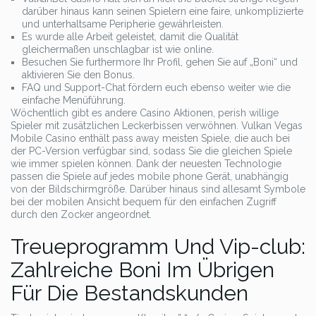
darüber hinaus kann seinen Spielern eine faire, unkomplizierte
und unterhaltsame Peripherie gewährleisten.
Es wurde alle Arbeit geleistet, damit die Qualität
gleichermaßen unschlagbar ist wie online.
Besuchen Sie furthermore Ihr Profil, gehen Sie auf „Boni“ und
aktivieren Sie den Bonus.
FAQ und Support-Chat fördern euch ebenso weiter wie die
einfache Menüführung.
Wöchentlich gibt es andere Casino Aktionen, perish willige
Spieler mit zusätzlichen Leckerbissen verwöhnen. Vulkan Vegas
Mobile Casino enthält pass away meisten Spiele, die auch bei
der PC-Version verfügbar sind, sodass Sie die gleichen Spiele
wie immer spielen können. Dank der neuesten Technologie
passen die Spiele auf jedes mobile phone Gerät, unabhängig
von der Bildschirmgröße. Darüber hinaus sind allesamt Symbole
bei der mobilen Ansicht bequem für den einfachen Zugriff
durch den Zocker angeordnet.
Treueprogramm Und Vip-club:
Zahlreiche Boni Im Übrigen
Für Die Bestandskunden