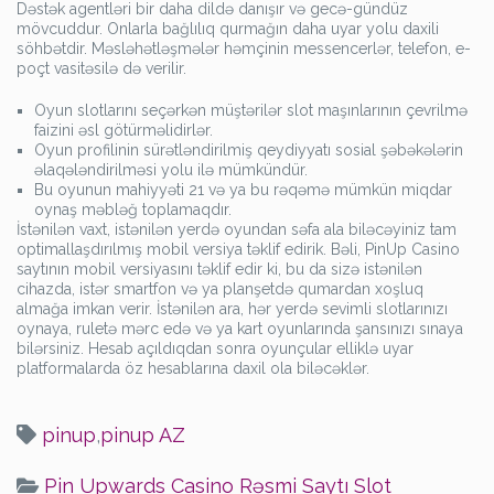
Dəstək agentləri bir daha dildə danışır və gecə-gündüz
mövcuddur. Onlarla bağlılıq qurmağın daha uyar yolu daxili
söhbətdir. Məsləhətləşmələr həmçinin messencerlər, telefon, e-
poçt vasitəsilə də verilir.
Oyun slotlarını seçərkən müştərilər slot maşınlarının çevrilmə
faizini əsl götürməlidirlər.
Oyun profilinin sürətləndirilmiş qeydiyyatı sosial şəbəkələrin
əlaqələndirilməsi yolu ilə mümkündür.
Bu oyunun mahiyyəti 21 və ya bu rəqəmə mümkün miqdar
oynaş məbləğ toplamaqdır.
İstənilən vaxt, istənilən yerdə oyundan səfa ala biləcəyiniz tam
optimallaşdırılmış mobil versiya təklif edirik. Bəli, PinUp Casino
saytının mobil versiyasını təklif edir ki, bu da sizə istənilən
cihazda, istər smartfon və ya planşetdə qumardan xoşluq
almağa imkan verir. İstənilən ara, hər yerdə sevimli slotlarınızı
oynaya, ruletə mərc edə və ya kart oyunlarında şansınızı sınaya
bilərsiniz. Hesab açıldıqdan sonra oyunçular elliklə uyar
platformalarda öz hesablarına daxil ola biləcəklər.
pinup
,
pinup AZ
Pin Upwards Casino Rəsmi Saytı Slot