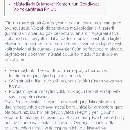
Müştərilərin Bukmeker Kontorunun Qeydiyyatı
Və Yoxlanılması Pin Up
“Pin-up mərc şirkəti Azərbaycanın qanuni mərc bazarının gənc
oyunçusudur. Yüksək dispersiyaya malik slotlar iti-iti zəfərli
gəlmir, lakin onlar lap çox cekpotu vuranlardır. Aşağı variasiya
slotlarında qalibiyyətlər daha tez-tez olur, lakin nisbətən kiçikdir.
Müasir bukmeker kontoru mərc etməyi sevənlər və lap əlverişli
kotirovkaları əldə eləmək istəyənlər üçün perfect seçim olacaq.
Sayt tez-tez qocaman mükafat coulé ilə müxtəlif turnirlərə ev
sahibliyi edir.
Yeni müştərilər hesabı doldurma, e-poçtu təcrübə və
təsdiqləmə qarşılığında pinkoinlər alırlar.
1Win şirkəti edilən depozit və çıxarışlar ötrü rüsum və ya xərc
tutmur.
Proqram uydurma faylını yükləmək üçün formal Pin Up veb
saytına iç olmalısınız.
Əsas Pin-Up səhifəsini açan kimi əlbəəl qarşıdakı qələbənin
dadını coşğunluq etməyə macal borc unikal bir atmosferə qərq
ola bilərsiniz. Bu, hər bir qeydiyyatdan keçmiş yeni gələnin
etibar edə biləcəyi ilk təşviqatdır. Əlavə olaraq, two hundred fifity
pulsuz fırlanmaya arxalana bilərsiniz. Oyunçular bank kartları,
wasserstoffion (negativ) (fachsprachlich) pul kisələri və