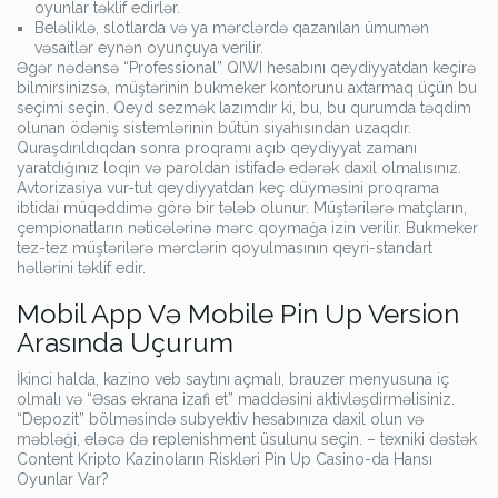
oyunlar təklif edirlər.
Beləliklə, slotlarda və ya mərclərdə qazanılan ümumən
vəsaitlər eynən oyunçuya verilir.
Əgər nədənsə “Professional” QIWI hesabını qeydiyyatdan keçirə
bilmirsinizsə, müştərinin bukmeker kontorunu axtarmaq üçün bu
seçimi seçin. Qeyd sezmək lazımdır ki, bu, bu qurumda təqdim
olunan ödəniş sistemlərinin bütün siyahısından uzaqdır.
Quraşdırıldıqdan sonra proqramı açıb qeydiyyat zamanı
yaratdığınız loqin və paroldan istifadə edərək daxil olmalısınız.
Avtorizasiya vur-tut qeydiyyatdan keç düyməsini proqrama
ibtidai müqəddimə görə bir tələb olunur. Müştərilərə matçların,
çempionatların nəticələrinə mərc qoymağa izin verilir. Bukmeker
tez-tez müştərilərə mərclərin qoyulmasının qeyri-standart
həllərini təklif edir.
Mobil App Və Mobile Pin Up Version
Arasında Uçurum
İkinci halda, kazino veb saytını açmalı, brauzer menyusuna iç
olmalı və “Əsas ekrana izafi et” maddəsini aktivləşdirməlisiniz.
“Depozit” bölməsində subyektiv hesabınıza daxil olun və
məbləği, eləcə də replenishment üsulunu seçin. – texniki dəstək
Content Kripto Kazinoların Riskləri Pin Up Casino-da Hansı
Oyunlar Var?