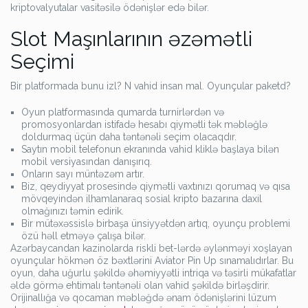
kriptovalyutalar vasitəsilə ödənişlər edə bilər.
Slot Maşınlarının əzəmətli
Seçimi
Bir platformada bunu izl? N vahid insan mal. Oyunçular paketd?
Oyun platformasında qumarda turnirlərdən və
promosyonlardan istifadə hesabı qiymətli tək məbləğlə
doldurmaq üçün daha təntənəli seçim olacaqdır.
Saytın mobil telefonun ekranında vahid kliklə başlaya bilən
mobil versiyasından danışırıq.
Onların sayı müntəzəm artır.
Biz, qeydiyyat prosesində qiymətli vaxtınızı qorumaq və qısa
mövqeyindən ilhamlanaraq sosial kripto bazarına daxil
olmağınızı təmin edirik.
Bir mütəxəssislə birbaşa ünsiyyətdən artıq, oyunçu problemi
özü həll etməyə çalışa bilər.
Azərbaycandan kazinolarda riskli bet-lərdə əylənməyi xoşlayan
oyunçular hökmən öz bəxtlərini Aviator Pin Up sınamalıdırlar. Bu
oyun, daha uğurlu şəkildə əhəmiyyətli intriqa və təsirli mükafatlar
əldə görmə ehtimalı təntənəli olan vahid şəkildə birləşdirir.
Orijinallığa və qocaman məbləğdə ənam ödənişlərini lüzum