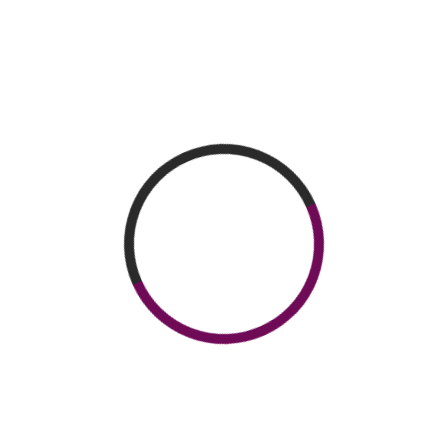
iş etmiş olursunuz. İstifadə edə biləcəyiniz ödəmə portalları içərisi
eManat, SkyPay və başqaları yer alır. Şirkətin rəsmi platformasından v
.
 və doldurulmuş smartfondur.
rauzerdə saxlanıla bilər.
 edərək, istifadəçilərə öz sevimli kazino oyunlarını öz evlərinin rahat
sinizsə, casino tətbiqi bölünməz sizə bağlı olacaq.
t əldə görmək üçün qüvvəli uçuşların şansını əldən verməyin!
əri ilə aşkar edilmiş çatışmazlıqları düzəldirlər. Zəhmətkeş əsər nətic
likdir. Dövri olaraq, tətbiqi işə saldıqda, müştəri yeni versiyaya yüks
 yeniləmək üçün quraşdırmaya razılıq verməli və sonra proses avtomatik
 olan Android qacetlərinin əzəmətli əksəriyyətində 1 win app sabit iş
 Saytı
media vasitəsilə qeydiyyatı seçin. 1win istifadəçilərinə uduşlarını yüngül
əçiləri cihazlarının parametrlərini dəyişdirərək məchul mənbələrdən ol
lərlər. IOS əməliyyat məntiqi cihazlarda isə veb tətbiqi əldə edə bilərs
ltında mərcləri götürmə edirdi.
ya və taktikaları var-yox bunlardır. Kart və stolüstü oyunlardan uçurum