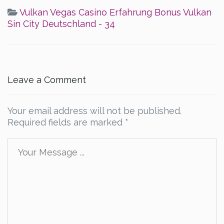
Vulkan Vegas Casino Erfahrung Bonus Vulkan
Sin City Deutschland - 34
Leave a Comment
Your email address will not be published.
Required fields are marked
*