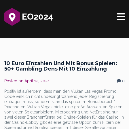
EO2024
10 Euro Einzahlen Und Mit Bonus Spielen:
50+ Gambling Dens Mit 10 Einzahlung
Posted on
April 12, 2024
0
Positiv ist außerdem, dass man den Vulkan Las vegas Promo
Code wirklich nicht unbedingt während jeder Registrierung
eintragen muss, sondern kann das später im Bonusbereich”
“nachholen. Vulkan Vegas bietet eine große Auswahl an Spielen
von vielen Spieleanbietern. Microgaming und NetEnt sind nur
zwei dieser Branchenführer bei Online-Spielen für das Casino. In
der Casino-Lobby gibt es eine gewisse Option zum Filtern der
Spiele aufgrund Spieleanbietern, mit dieser Sie alle vonseiten