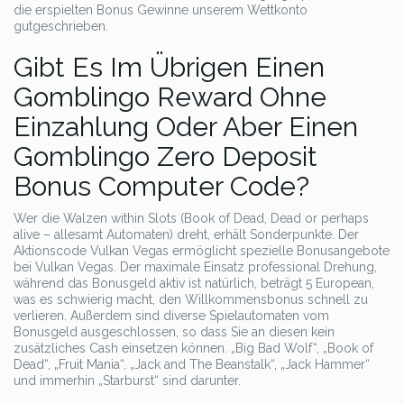
die erspielten Bonus Gewinne unserem Wettkonto
gutgeschrieben.
Gibt Es Im Übrigen Einen
Gomblingo Reward Ohne
Einzahlung Oder Aber Einen
Gomblingo Zero Deposit
Bonus Computer Code?
Wer die Walzen within Slots (Book of Dead, Dead or perhaps
alive – allesamt Automaten) dreht, erhält Sonderpunkte. Der
Aktionscode Vulkan Vegas ermöglicht spezielle Bonusangebote
bei Vulkan Vegas. Der maximale Einsatz professional Drehung,
während das Bonusgeld aktiv ist natürlich, beträgt 5 European,
was es schwierig macht, den Willkommensbonus schnell zu
verlieren. Außerdem sind diverse Spielautomaten vom
Bonusgeld ausgeschlossen, so dass Sie an diesen kein
zusätzliches Cash einsetzen können. „Big Bad Wolf“, „Book of
Dead“, „Fruit Mania“, „Jack and The Beanstalk“, „Jack Hammer“
und immerhin „Starburst“ sind darunter.