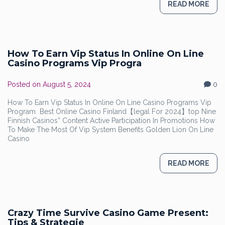
READ MORE
How To Earn Vip Status In Online On Line
Casino Programs Vip Progra
Posted on
August 5, 2024
0
How To Earn Vip Status In Online On Line Casino Programs Vip
Program ️ Best Online Casino Finland【legal For 2024】top Nine
Finnish Casinos” Content Active Participation In Promotions How
To Make The Most Of Vip System Benefits Golden Lion On Line
Casino
READ MORE
Crazy Time Survive Casino Game Present:
Tips & Strategie