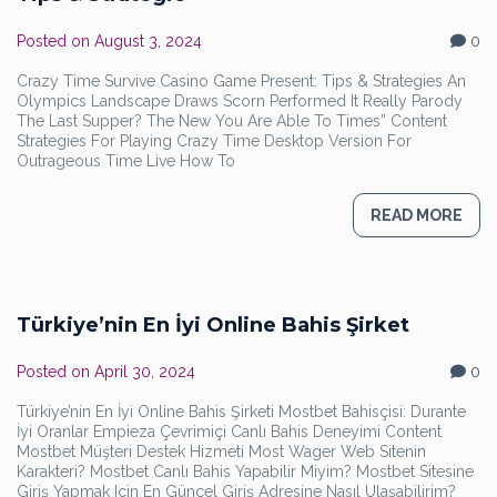
Posted on
August 3, 2024
0
Crazy Time Survive Casino Game Present: Tips & Strategies An
Olympics Landscape Draws Scorn Performed It Really Parody
The Last Supper? The New You Are Able To Times” Content
Strategies For Playing Crazy Time Desktop Version For
Outrageous Time Live How To
READ MORE
Türkiye’nin En İyi Online Bahis Şirket
Posted on
April 30, 2024
0
Türkiye’nin En İyi Online Bahis Şirketi Mostbet Bahisçisi: Durante
İyi Oranlar Empieza Çevrimiçi Canlı Bahis Deneyimi Content
Mostbet Müşteri Destek Hizmeti Most Wager Web Sitenin
Karakteri? Mostbet Canlı Bahis Yapabilir Miyim? Mostbet Sitesine
Giriş Yapmak Için En Güncel Giriş Adresine Nasıl Ulaşabilirim?