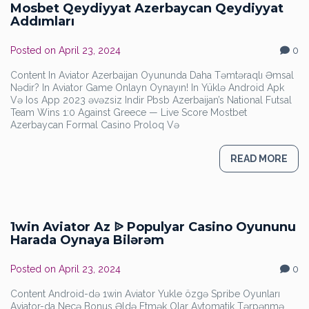
Mosbet Qeydiyyat Azerbaycan Qeydiyyat
Addımları
Posted on
April 23, 2024
0
Content In Aviator Azerbaijan Oyununda Daha Təmtəraqlı Əmsal
Nədir? In Aviator Game Onlayn Oynayın! In Yüklə Android Apk
Və Ios App 2023 əvəzsiz Indir Pbsb Azerbaijan’s National Futsal
Team Wins 1:0 Against Greece — Live Score Mostbet
Azerbaycan Formal Casino Proloq Və
READ MORE
1win Aviator Az ᐉ Populyar Casino Oyununu
Harada Oynaya Bilərəm
Posted on
April 23, 2024
0
Content Android-də 1win Aviator Yukle özgə Spribe Oyunları
Aviator-da Necə Bonus Əldə Etmək Olar Avtomatik Tərpənmə