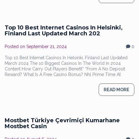
Top 10 Best Internet Casinos In Helsinki,
Finland Last Updated March 202
Posted on
September 21, 2024
0
Top 10 Best Internet Casinos In Helsinki, Finland Last Updated
March 2024 The 10 Biggest Casinos In The World In 2024
Content How Carry Out Players Benefit” “From A No Deposit
Reward? What Is A Free Casino Bonus? Nhl Prime Time At
READ MORE
Mostbet Türkiye Çevrimiçi Kumarhane
Mostbet Casin