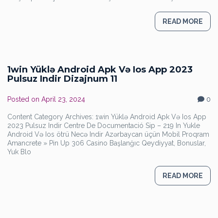
READ MORE
1win Yüklə Android Apk Və Ios App 2023
Pulsuz Indir Dizajnum 11
Posted on
April 23, 2024
0
Content Category Archives: 1win Yüklə Android Apk Və Ios App
2023 Pulsuz Indir Centre De Documentació Sip – 219 In Yukle
Android Və Ios ötrü Necə Indir Azərbaycan üçün Mobil Proqram
Amancrete » Pin Up 306 Casino Başlanğıc Qeydiyyat, Bonuslar,
Yuk Blo
READ MORE