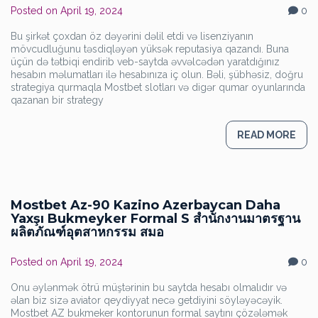
Posted on
April 19, 2024
0
Bu şirkət çoxdan öz dəyərini dəlil etdi və lisenziyanın
mövcudluğunu təsdiqləyən yüksək reputasiya qazandı. Buna
üçün də tətbiqi endirib veb-saytda əvvəlcədən yaratdığınız
hesabın məlumatları ilə hesabınıza iç olun. Bəli, şübhəsiz, doğru
strategiya qurmaqla Mostbet slotları və digər qumar oyunlarında
qazanan bir strategy
READ MORE
Mostbet Az-90 Kazino Azerbaycan Daha
Yaxşı Bukmeyker Formal S สำนักงานมาตรฐาน
ผลิตภัณฑ์อุตสาหกรรม สมอ
Posted on
April 19, 2024
0
Onu əylənmək ötrü müştərinin bu saytda hesabı olmalıdır və
əlan biz sizə aviator qeydiyyat necə getdiyini söyləyəcəyik.
Mostbet AZ bukmeker kontorunun formal saytını çözələmək