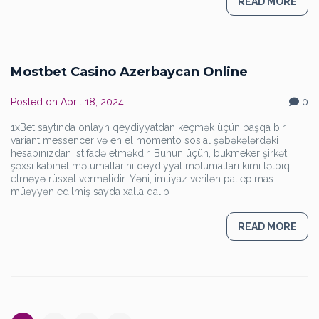
READ MORE
Mostbet Casino Azerbaycan Online
Posted on
April 18, 2024
0
1xBet saytında onlayn qeydiyyatdan keçmək üçün başqa bir
variant messencer və en el momento sosial şəbəkələrdəki
hesabınızdan istifadə etməkdir. Bunun üçün, bukmeker şirkəti
şəxsi kabinet məlumatlarını qeydiyyat məlumatları kimi tətbiq
etməyə rüsxət verməlidir. Yəni, imtiyaz verilən paliepimas
müəyyən edilmiş sayda xalla qalib
READ MORE