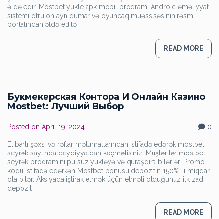
əldə edir. Mostbet yukle apk mobil proqramı Android əməliyyat
sistemi ötrü onlayn qumar və oyuncaq müəssisəsinin rəsmi
portalından əldə edilə
READ MORE
Букмекерская Контора И Онлайн Казино
Mostbet: Лучший Выбор
Posted on
April 19, 2024
0
Etibarlı şəxsi və rəftar məlumatlarından istifadə edərək mostbet
seyrək saytında qeydiyyatdan keçməlisiniz. Müştərilər mostbet
seyrək proqramını pulsuz yükləyə və quraşdıra bilərlər. Promo
kodu istifadə edərkən Mostbet bonusu depozitin 150% -i miqdar
ola bilər. Aksiyada iştirak etmək üçün etməli olduğunuz ilk zad
depozit
READ MORE