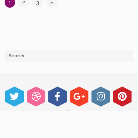
1
2
3
»