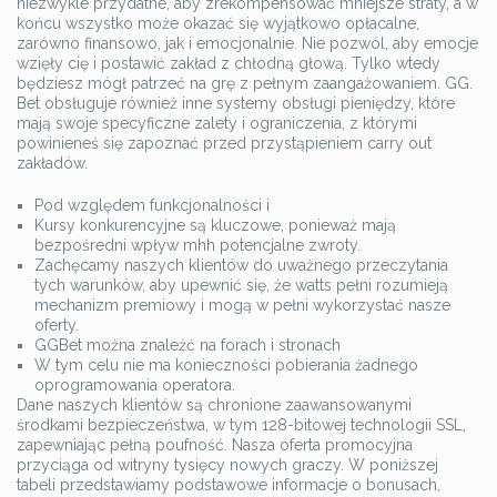
niezwykle przydatne, aby zrekompensować mniejsze straty, a w
końcu wszystko może okazać się wyjątkowo opłacalne,
zarówno finansowo, jak i emocjonalnie. Nie pozwól, aby emocje
wzięły cię i postawić zakład z chłodną głową. Tylko wtedy
będziesz mógł patrzeć na grę z pełnym zaangażowaniem. GG.
Bet obsługuje również inne systemy obsługi pieniędzy, które
mają swoje specyficzne zalety i ograniczenia, z którymi
powinieneś się zapoznać przed przystąpieniem carry out
zakładów.
Pod względem funkcjonalności i
Kursy konkurencyjne są kluczowe, ponieważ mają
bezpośredni wpływ mhh potencjalne zwroty.
Zachęcamy naszych klientów do uważnego przeczytania
tych warunków, aby upewnić się, że watts pełni rozumieją
mechanizm premiowy i mogą w pełni wykorzystać nasze
oferty.
GGBet można znaleźć na forach i stronach
W tym celu nie ma konieczności pobierania żadnego
oprogramowania operatora.
Dane naszych klientów są chronione zaawansowanymi
środkami bezpieczeństwa, w tym 128-bitowej technologii SSL,
zapewniając pełną poufność. Nasza oferta promocyjna
przyciąga od witryny tysięcy nowych graczy. W poniższej
tabeli przedstawiamy podstawowe informacje o bonusach,