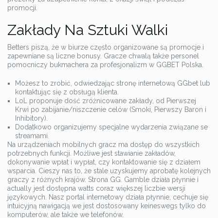
promocji.
Zakłady Na Sztuki Walki
Betters piszą, że w biurze często organizowane są promocje i
zapewniane są liczne bonusy. Gracze chwalą także personel
pomocniczy bukmachera za profesjonalizm w GGBET Polska.
Możesz to zrobić, odwiedzając stronę internetową GGbet lub
kontaktując się z obsługą klienta.
LoL proponuje dość zróżnicowane zakłady, od Pierwszej
Krwi po zabijanie/niszczenie celów (Smoki, Pierwszy Baron i
Inhibitory).
Dodatkowo organizujemy specjalne wydarzenia związane se
streamami.
Na urządzeniach mobilnych gracz ma dostęp do wszystkich
potrzebnych funkcji. Możliwe jest stawianie zakładów,
dokonywanie wpłat i wypłat, czy kontaktowanie się z działem
wsparcia. Cieszy nas to, że stale uzyskujemy aprobatę kolejnych
graczy z różnych krajów. Strona GG. Gamble działa płynnie i
actually jest dostępna watts coraz większej liczbie wersji
językowych. Nasz portal internetowy działa płynnie, cechuje się
intuicyjną nawigacją we jest dostosowany keineswegs tylko do
komputerów, ale także we telefonów.