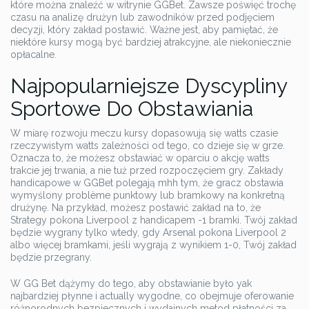
które można znaleźć w witrynie GGBet. Zawsze poświęć trochę
czasu na analizę drużyn lub zawodników przed podjęciem
decyzji, który zakład postawić. Ważne jest, aby pamiętać, że
niektóre kursy mogą być bardziej atrakcyjne, ale niekoniecznie
opłacalne.
Najpopularniejsze Dyscypliny
Sportowe Do Obstawiania
W miarę rozwoju meczu kursy dopasowują się watts czasie
rzeczywistym watts zależności od tego, co dzieje się w grze.
Oznacza to, że możesz obstawiać w oparciu o akcję watts
trakcie jej trwania, a nie tuż przed rozpoczęciem gry. Zakłady
handicapowe w GGBet polegają mhh tym, że gracz obstawia
wymyślony problème punktowy lub bramkowy na konkretną
drużynę. Na przykład, możesz postawić zakład na to, że
Strategy pokona Liverpool z handicapem -1 bramki. Twój zakład
będzie wygrany tylko wtedy, gdy Arsenal pokona Liverpool 2
albo więcej bramkami, jeśli wygrają z wynikiem 1-0, Twój zakład
będzie przegrany.
W GG Bet dążymy do tego, aby obstawianie było yak
najbardziej płynne i actually wygodne, co obejmuje oferowanie
różnorodnych bezpiecznych i wydajnych metod płatności za