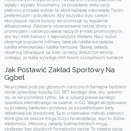
wpłaty i wypłaty. Rozumiemy, że posiadanie wielu opcji
płatności pozwala wybrać tę, która najlepiej odpowiada Twoim
preferencjom i potrzebom. Aby wszystko było świeże i
ekscytujące, nasze bonusy we promocje są regularnie
aktualizowane. Zalecamy obserwowanie naszej strony z
promocjami i subskrybowanie naszych e-maili promocyjnych,
aby być mhh bieżąco z najnowszymi ofertami. Nasz wybór
obejmuje popularne odmiany, takie jak ruletka europejska,
ruletka amerykańska i ruletka francuska. Stawiaj zakłady,
obserwuj obracające się koło i przeżyj dreszczyk emocji,
czekając, aż kulka wyląduje mhh twoim szczęśliwym numerze.
Jak Postawić Zakład Sportowy Na
Ggbet
Na przykład podczas głównych corocznych turniejów będziesz
chciał sprawdzać książkę GG. BET każdego dnia, aby upewnić
się, że nie pominiesz rytmu. Jak w sytuacji prawie każdego
operatora internetowego na świecie, w GG. Wager akceptowane
są przelewy bankowe i przelewy za pośrednictwem karty
debetowej lub kredytowej. Są to uniwersalne metody płatności,
które gracze zawsze mogą liczyć na akceptację, więc to dobra
wiadomość. Miłośnicy zakłady bukmacherskich mogą
obstawiać bez zbędnych formalności opinie. To świetna opcja