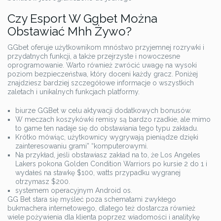
Czy Esport W Ggbet Można
Obstawiać Mhh Żywo?
GGbet oferuje użytkownikom mnóstwo przyjemnej rozrywki i
przydatnych funkcji, a także przejrzyste i nowoczesne
oprogramowanie. Warto również zwrócić uwagę na wysoki
poziom bezpieczeństwa, który doceni każdy gracz. Poniżej
znajdziesz bardziej szczegółowe informacje o wszystkich
zaletach i unikalnych funkcjach platformy.
biurze GGBet w celu aktywacji dodatkowych bonusów.
W meczach koszykówki remisy są bardzo rzadkie, ale mimo
to game ten nadaje się do obstawiania tego typu zakładu.
Krótko mówiąc, użytkownicy wygrywają pieniądze dzięki
zainteresowaniu grami” “komputerowymi.
Na przykład, jeśli obstawiasz zakład na to, że Los Angeles
Lakers pokona Golden Condition Warriors po kursie 2 do 1 i
wydałeś na stawkę $100, watts przypadku wygranej
otrzymasz $200.
systemem operacyjnym Android os.
GG Bet stara się myśleć poza schematami zwykłego
bukmachera internetowego, dlatego też dostarcza również
wiele pożywienia dla klienta poprzez wiadomości i analitykę