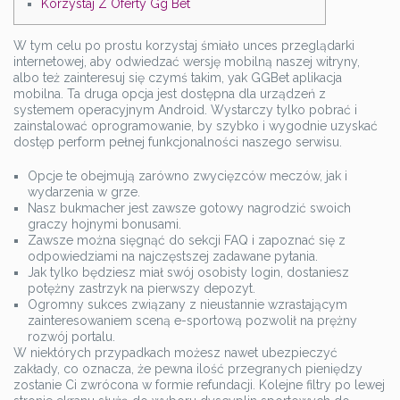
Korzystaj Z Oferty Gg Bet
W tym celu po prostu korzystaj śmiało unces przeglądarki
internetowej, aby odwiedzać wersję mobilną naszej witryny,
albo też zainteresuj się czymś takim, yak GGBet aplikacja
mobilna. Ta druga opcja jest dostępna dla urządzeń z
systemem operacyjnym Android. Wystarczy tylko pobrać i
zainstalować oprogramowanie, by szybko i wygodnie uzyskać
dostęp perform pełnej funkcjonalności naszego serwisu.
Opcje te obejmują zarówno zwycięzców meczów, jak i
wydarzenia w grze.
Nasz bukmacher jest zawsze gotowy nagrodzić swoich
graczy hojnymi bonusami.
Zawsze można sięgnąć do sekcji FAQ i zapoznać się z
odpowiedziami na najczęstszej zadawane pytania.
Jak tylko będziesz miał swój osobisty login, dostaniesz
potężny zastrzyk na pierwszy depozyt.
Ogromny sukces związany z nieustannie wzrastającym
zainteresowaniem sceną e-sportową pozwolił na prężny
rozwój portalu.
W niektórych przypadkach możesz nawet ubezpieczyć
zakłady, co oznacza, że pewna ilość przegranych pieniędzy
zostanie Ci zwrócona w formie refundacji. Kolejne filtry po lewej