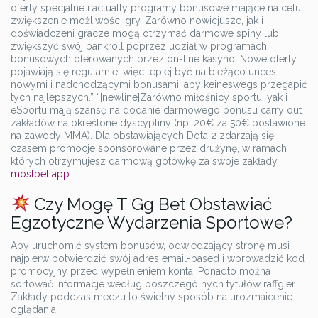
oferty specjalne i actually programy bonusowe mające na celu
zwiększenie możliwości gry. Zarówno nowicjusze, jak i
doświadczeni gracze mogą otrzymać darmowe spiny lub
zwiększyć swój bankroll poprzez udział w programach
bonusowych oferowanych przez on-line kasyno. Nowe oferty
pojawiają się regularnie, więc lepiej być na bieżąco unces
nowymi i nadchodzącymi bonusami, aby keineswegs przegapić
tych najlepszych.” “[newline]Zarówno miłośnicy sportu, yak i
eSportu mają szansę na dodanie darmowego bonusu carry out
zakładów na określone dyscypliny (np. 20€ za 50€ postawione
na zawody MMA). Dla obstawiających Dota 2 zdarzają się
czasem promocje sponsorowane przez drużynę, w ramach
których otrzymujesz darmową gotówkę za swoje zakłady
mostbet app
.
Czy Mogę T Gg Bet Obstawiać
Egzotyczne Wydarzenia Sportowe?
Aby uruchomić system bonusów, odwiedzający stronę musi
najpierw potwierdzić swój adres email-based i wprowadzić kod
promocyjny przed wypełnieniem konta. Ponadto można
sortować informacje według poszczególnych tytułów raffgier.
Zakłady podczas meczu to świetny sposób na urozmaicenie
oglądania.