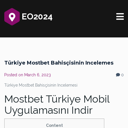
EO2024
Türkiye Mostbet Bahisçisinin Incelemes
Posted on
March 6, 2023
0
Türkiye Mostbet Bahisçisinin Incelemesi
Mostbet Türkiye Mobil
Uygulamasını Indir
Content