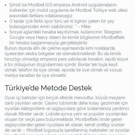
Şimdi ise Mostbet iOS empieza Android uygulamalarını
indirenler için mobil uygulama ile Mostbet Türkiye web sitesi
arasındaki farklara odaklanacağız.
O kadar çok farklı spor türü var ki ilginizi çeken bir şey
bulacağınızdan emin olabilirsiniz. ” – Mike.
Sosyal ağlardaki hesaba kaydolmak, kullanıcının Telegram,
Google veya Heavy steam ile kimlik bilgilerinin Mostbet’teki
bir hesaba bağlanmasıyla gerçekleştirilir.
Bunun dışında afin de çekme aşamasında kimi noktalarda,
üyelerden ekstra belgeler de istenebilmektedir. Bu da kimlik
hırsızlığı olmadığı empieza para yatırılacak hesabın, kayıtlı kişiye
à toi olduğunun doğrulanması içindir. Bunlar tek tuşla kayıt
olmak, telefon ile üye olmak, eposta ile üye olmak ve sosyal
medya kanalları ile üye olmaktır.
Türkiye’de Metode Destek
Oyun içi bahisler için birçok etkinlik mevcuttur, büyük maçların
canlı yayınları vardır. Casino lobisinde daha kolay gezinmek için
oyunları kategorilere ve sağlayıcılara göre sıralamanıza yardımcı
olacak filtreler vardır. Lobide ayrıca yeni ve popüler oyunlardan
oluşan bir seçki para bulunmaktadır. Mostbet’teki önde gelen
sağlayıcılardan gelen oyunlara ek olarak, kendi ürettiği ürünler
de vardır – Mostbet logosuyla işaretlenmiş makineler ve oyunlar.