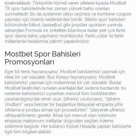
bırakmaktadır. Türkiye’de hizmet veren sitelere kıyasla Mostbet
TR spor bahislerinde her zaman yüksek bahis oranları
sunmaktadır. Bu da üyelerinin siteyi seçmesi ve kombine coupon
yapması için önemli nedenlerden biridir. Sitenin spor bahisleri
bölümünde futbol, basketbol gibi popüler sporların yanında
satrançtan Formula 1’e, kriketten bilardoya kadar pek çok farklı
spor dalına bahis yapmanız mümkündür. Farklı yollar ile farklı
miktarlarda hesabınıza yatırım yapabilirsiniz.
Mostbet Spor Bahisleri
Promosyonları
Eğer bir tenis hayranıysanız, Mostbet bahislerinizi yapmak için
ideal bir yer olacaktır. Buz hokeyi hayranıysanız, Mostbet
bahislerinizi yapmak için mükemmel bir yer olacaktır. Bunlar
Mostbet tarafından sunulan avantajlardan sadece bazılarıdır, bu
nedenle bahislerinizi oynarken mevcut tüm özelliklerden
yararlandığınızdan emin olun. Şifrenizi unutursanız, “Şifremi
Unuttum” veya benzer bir bağlantıya tıklayarak empieza şifre
sıfırlama e-postası almak için prosedürleri” “izleyerek şifrenizi
sıfırlayabilmeniz gerekir. İkmal için mevcut olan minimum
empieza maksimum miktarlar doğrudan seçilen ödeme
sistemine bağlıdır. Her kullanıcı Kişisel Hesapta yapılan bahislerle
ilgili tüm bilgileri alabilir.