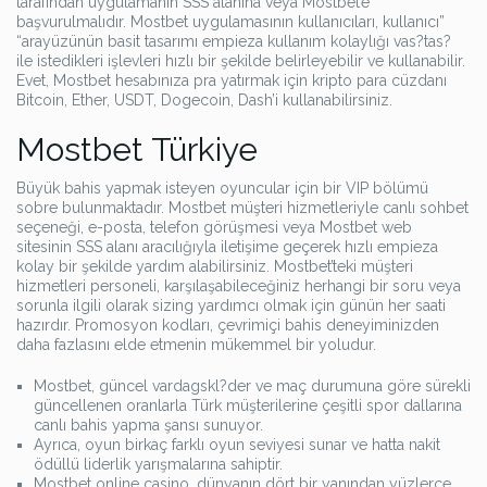
tarafından uygulamanın SSS alanına veya Mostbet’e
başvurulmalıdır. Mostbet uygulamasının kullanıcıları, kullanıcı”
“arayüzünün basit tasarımı empieza kullanım kolaylığı vas?tas?
ile istedikleri işlevleri hızlı bir şekilde belirleyebilir ve kullanabilir.
Evet, Mostbet hesabınıza pra yatırmak için kripto para cüzdanı
Bitcoin, Ether, USDT, Dogecoin, Dash’i kullanabilirsiniz.
Mostbet Türkiye
Büyük bahis yapmak isteyen oyuncular için bir VIP bölümü
sobre bulunmaktadır. Mostbet müşteri hizmetleriyle canlı sohbet
seçeneği, e-posta, telefon görüşmesi veya Mostbet web
sitesinin SSS alanı aracılığıyla iletişime geçerek hızlı empieza
kolay bir şekilde yardım alabilirsiniz. Mostbet’teki müşteri
hizmetleri personeli, karşılaşabileceğiniz herhangi bir soru veya
sorunla ilgili olarak sizing yardımcı olmak için günün her saati
hazırdır. Promosyon kodları, çevrimiçi bahis deneyiminizden
daha fazlasını elde etmenin mükemmel bir yoludur.
Mostbet, güncel vardagskl?der ve maç durumuna göre sürekli
güncellenen oranlarla Türk müşterilerine çeşitli spor dallarına
canlı bahis yapma şansı sunuyor.
Ayrıca, oyun birkaç farklı oyun seviyesi sunar ve hatta nakit
ödüllü liderlik yarışmalarına sahiptir.
Mostbet online casino, dünyanın dört bir yanından yüzlerce