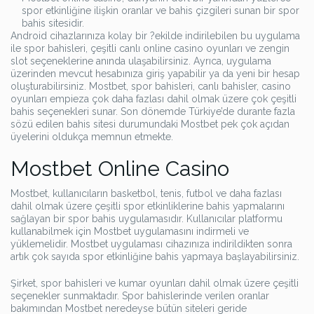
spor etkinliğine ilişkin oranlar ve bahis çizgileri sunan bir spor
bahis sitesidir.
Android cihazlarınıza kolay bir ?ekilde indirilebilen bu uygulama
ile spor bahisleri, çeşitli canlı online casino oyunları ve zengin
slot seçeneklerine anında ulaşabilirsiniz. Ayrıca, uygulama
üzerinden mevcut hesabınıza giriş yapabilir ya da yeni bir hesap
oluşturabilirsiniz. Mostbet, spor bahisleri, canlı bahisler, casino
oyunları empieza çok daha fazlası dahil olmak üzere çok çeşitli
bahis seçenekleri sunar. Son dönemde Türkiye’de durante fazla
sözü edilen bahis sitesi durumundaki Mostbet pek çok açıdan
üyelerini oldukça memnun etmekte.
Mostbet Online Casino
Mostbet, kullanıcıların basketbol, tenis, futbol ve daha fazlası
dahil olmak üzere çeşitli spor etkinliklerine bahis yapmalarını
sağlayan bir spor bahis uygulamasıdır. Kullanıcılar platformu
kullanabilmek için Mostbet uygulamasını indirmeli ve
yüklemelidir. Mostbet uygulaması cihazınıza indirildikten sonra
artık çok sayıda spor etkinliğine bahis yapmaya başlayabilirsiniz.
Şirket, spor bahisleri ve kumar oyunları dahil olmak üzere çeşitli
seçenekler sunmaktadır. Spor bahislerinde verilen oranlar
bakımından Mostbet neredeyse bütün siteleri geride