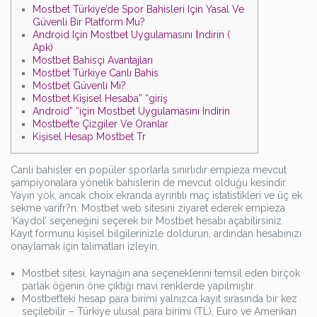
Mostbet Türkiye’de Spor Bahisleri Için Yasal Ve
Güvenli Bir Platform Mu?
Android Için Mostbet Uygulamasını İndirin (
Apk)
Mostbet Bahisçi Avantajları
Mostbet Türkiye Canlı Bahis
Mostbet Güvenli Mi?
Mostbet Kişisel Hesaba” “giriş
Android” “için Mostbet Uygulamasını Indirin
Mostbet’te Çizgiler Ve Oranlar
Kişisel Hesap Mostbet Tr
Canlı bahisler en popüler sporlarla sınırlıdır empieza mevcut
şampiyonalara yönelik bahislerin de mevcut olduğu kesindir.
Yayın yok, ancak choix ekranda ayrıntılı maç istatistikleri ve üç ek
sekme varifr?n. Mostbet web sitesini ziyaret ederek empieza
‘Kaydol’ seçeneğini seçerek bir Mostbet hesabı açabilirsiniz.
Kayıt formunu kişisel bilgilerinizle doldurun, ardından hesabınızı
onaylamak için talimatları izleyin.
Mostbet sitesi, kaynağın ana seçeneklerini temsil eden birçok
parlak öğenin öne çıktığı mavi renklerde yapılmıştır.
Mostbet’teki hesap para birimi yalnızca kayıt sırasında bir kez
seçilebilir – Türkiye ulusal para birimi (TL), Euro ve Amerikan