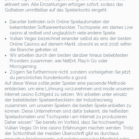
aktiviert sein. Alle Einzahlungen erfolgen sofort, sodass das
Guthaben unmittelbar auf das Spielerkonto eingeht.
Darunter befinden sich Online Spielautomaten der
bekanntesten Softwareentwickler, Tischspiele, ein starkes Live
casino at redbet und unglaublich viele andere Spiele.
Vulkan Vegas bezeichnet einander selbst als eins der besten
Online Casinos auf deinem Markt, obwohl es erst 2016 within
die Branche getreten ist.
Wir arbeiten durch den besten darüber hinaus beliebtesten
Providern zusammen, wie NetEnt, Play’n Go oder
Microgaming.
Zögern Sie furthermore nicht, sondern vorbeigehen Sie jetzt
du persönliches Kundenkonto a good.
Auf diese Weise sollte jeder Spieler eine passende Methode
entdecken, um eine Löhnung vorzunehmen und inside unserem
Internet casino Echtgeld zu setzen. Wir arbeiten unter einsatz
der beliebtesten Spieleentwicklern der Industriezweig
zusammen, um unseren Spielern die besten Spiele anbieten zu
können. Diese Unternehmen sind dafür bekannt, die heißesten
Spielautomaten und Tischspiele i am Internet zu produzieren.
Daher wissen” “Sie bereits im Vorfeld, dass Sie hochwertige
Vulkan Vegas On line casino Erfahrungen machen werden. Trotz
der Schlichtheit der meisten Überschrift gibt es durchaus