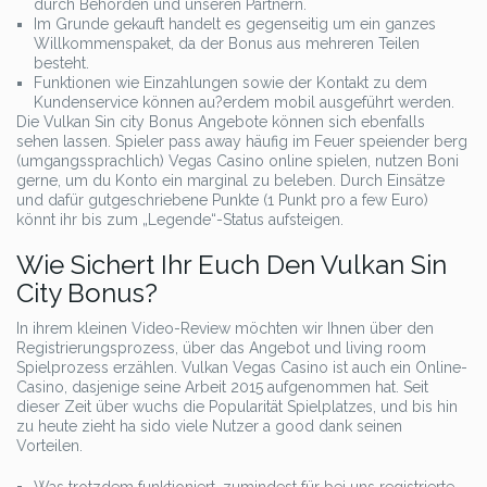
durch Behörden und unseren Partnern.
Im Grunde gekauft handelt es gegenseitig um ein ganzes
Willkommenspaket, da der Bonus aus mehreren Teilen
besteht.
Funktionen wie Einzahlungen sowie der Kontakt zu dem
Kundenservice können au?erdem mobil ausgeführt werden.
Die Vulkan Sin city Bonus Angebote können sich ebenfalls
sehen lassen. Spieler pass away häufig im Feuer speiender berg
(umgangssprachlich) Vegas Casino online spielen, nutzen Boni
gerne, um du Konto ein marginal zu beleben. Durch Einsätze
und dafür gutgeschriebene Punkte (1 Punkt pro a few Euro)
könnt ihr bis zum „Legende“-Status aufsteigen.
Wie Sichert Ihr Euch Den Vulkan Sin
City Bonus?
In ihrem kleinen Video-Review möchten wir Ihnen über den
Registrierungsprozess, über das Angebot und living room
Spielprozess erzählen. Vulkan Vegas Casino ist auch ein Online-
Casino, dasjenige seine Arbeit 2015 aufgenommen hat. Seit
dieser Zeit über wuchs die Popularität Spielplatzes, und bis hin
zu heute zieht ha sido viele Nutzer a good dank seinen
Vorteilen.