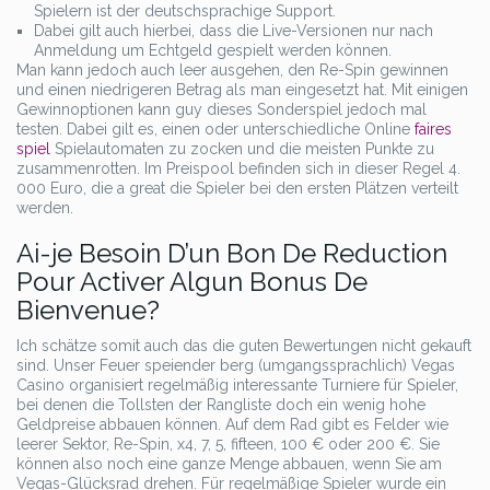
Spielern ist der deutschsprachige Support.
Dabei gilt auch hierbei, dass die Live-Versionen nur nach
Anmeldung um Echtgeld gespielt werden können.
Man kann jedoch auch leer ausgehen, den Re-Spin gewinnen
und einen niedrigeren Betrag als man eingesetzt hat. Mit einigen
Gewinnoptionen kann guy dieses Sonderspiel jedoch mal
testen. Dabei gilt es, einen oder unterschiedliche Online
faires
spiel
Spielautomaten zu zocken und die meisten Punkte zu
zusammenrotten. Im Preispool befinden sich in dieser Regel 4.
000 Euro, die a great die Spieler bei den ersten Plätzen verteilt
werden.
Ai-je Besoin D’un Bon De Reduction
Pour Activer Algun Bonus De
Bienvenue?
Ich schätze somit auch das die guten Bewertungen nicht gekauft
sind. Unser Feuer speiender berg (umgangssprachlich) Vegas
Casino organisiert regelmäßig interessante Turniere für Spieler,
bei denen die Tollsten der Rangliste doch ein wenig hohe
Geldpreise abbauen können. Auf dem Rad gibt es Felder wie
leerer Sektor, Re-Spin, x4, 7, 5, fifteen, 100 € oder 200 €. Sie
können also noch eine ganze Menge abbauen, wenn Sie am
Vegas-Glücksrad drehen. Für regelmäßige Spieler wurde ein