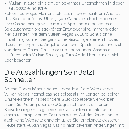
Vulkan ist auch ein ziemlich bekanntes Unternehmen in dieser
Glücksspielindustrie.
Echtes Las-Vegas-Flair entsteht allein schon bei ihrem Anblick
des Spieleportfolios. Über 3. 500 Games, ein hochmodernes
Live Casino, eine gewisse mobile App und die beliebtesten
Spielautomaten preisgekrönter Entwickler sind immer wieder
hier zu finden. Mit dem Vulkan Vegas 25 Euro Bonus ohne
Einzahlung können Sie ganz ohne Risiko irgendeinen Blick auf
dieses umfangreiche Angebot verziehen (platte, fliese) und sich
von diesem Online On line casino überzeugen. Ansonsten ist
natürlich beim Vulkan Sin city 25 Euro Added bonus nicht viel
über beachten.
Die Auszahlungen Sein Jetzt
Schneller…
Solche Codes können sowohl gerade auf der Website des
Vulkan Vegas Internet casinos selbst als im übrigen bei seinen
Online-Partnern insbesondere Glücksspielseiten, erworben”
“sein. Die Prüfung über die eCogra steht bei lizenzierten
Sexseiten regelmäßig. Jeder, der auszahlen möchte, will mit
einem unkomplizierten Casino arbeiten. Auf die Dauer könnte
auch keine Webseite ohne ein gutes Sicherheitsnetz existieren.
Heute steht Vulkan Vegas Casino nach diversen Änderungen mit