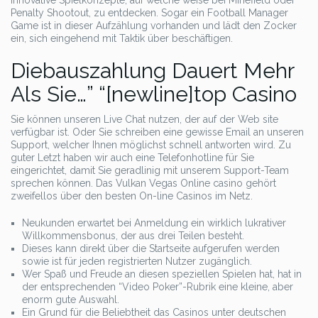
innovative Spielkonzepte, auf welche weise bei Minefield oder
Penalty Shootout, zu entdecken. Sogar ein Football Manager
Game ist in dieser Aufzählung vorhanden und lädt den Zocker
ein, sich eingehend mit Taktik über beschäftigen.
Diebauszahlung Dauert Mehr
Als Sie…” “[newline]top Casino
Sie können unseren Live Chat nutzen, der auf der Web site
verfügbar ist. Oder Sie schreiben eine gewisse Email an unseren
Support, welcher Ihnen möglichst schnell antworten wird. Zu
guter Letzt haben wir auch eine Telefonhotline für Sie
eingerichtet, damit Sie geradlinig mit unserem Support-Team
sprechen können. Das Vulkan Vegas Online casino gehört
zweifellos über den besten On-line Casinos im Netz.
Neukunden erwartet bei Anmeldung ein wirklich lukrativer
Willkommensbonus, der aus drei Teilen besteht.
Dieses kann direkt über die Startseite aufgerufen werden
sowie ist für jeden registrierten Nutzer zugänglich.
Wer Spaß und Freude an diesen speziellen Spielen hat, hat in
der entsprechenden “Video Poker”-Rubrik eine kleine, aber
enorm gute Auswahl.
Ein Grund für die Beliebtheit das Casinos unter deutschen