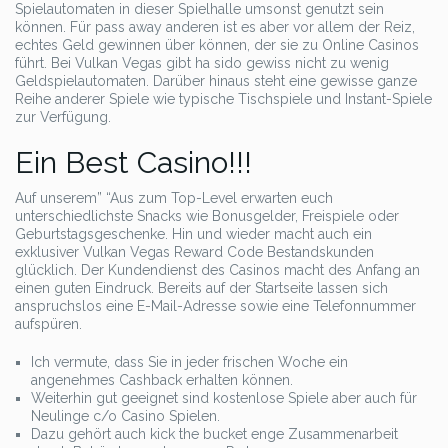
Spielautomaten in dieser Spielhalle umsonst genutzt sein
können. Für pass away anderen ist es aber vor allem der Reiz,
echtes Geld gewinnen über können, der sie zu Online Casinos
führt. Bei Vulkan Vegas gibt ha sido gewiss nicht zu wenig
Geldspielautomaten. Darüber hinaus steht eine gewisse ganze
Reihe anderer Spiele wie typische Tischspiele und Instant-Spiele
zur Verfügung.
Ein Best Casino!!!
Auf unserem” “Aus zum Top-Level erwarten euch
unterschiedlichste Snacks wie Bonusgelder, Freispiele oder
Geburtstagsgeschenke. Hin und wieder macht auch ein
exklusiver Vulkan Vegas Reward Code Bestandskunden
glücklich. Der Kundendienst des Casinos macht des Anfang an
einen guten Eindruck. Bereits auf der Startseite lassen sich
anspruchslos eine E-Mail-Adresse sowie eine Telefonnummer
aufspüren.
Ich vermute, dass Sie in jeder frischen Woche ein
angenehmes Cashback erhalten können.
Weiterhin gut geeignet sind kostenlose Spiele aber auch für
Neulinge c/o Casino Spielen.
Dazu gehört auch kick the bucket enge Zusammenarbeit